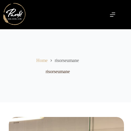
Skip
to
content
Home
risorseumane
risorseumane