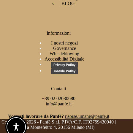
BLOG
Informazioni
I nostri negozi
Governance
Whistleblowing
Accessibilità Digitale
Privacy Policy
Cookie Policy
Contatti
+39 02 02030680
info@panfe.it
Vorresti lavorare da Panfé?
risorse.umane@panfe.it
Copyright © 2026 - Panfè S.r.l. P.IVA/C.F. IT02759430040 |
Via Montefeltro 4, 20156 Milano (MI)