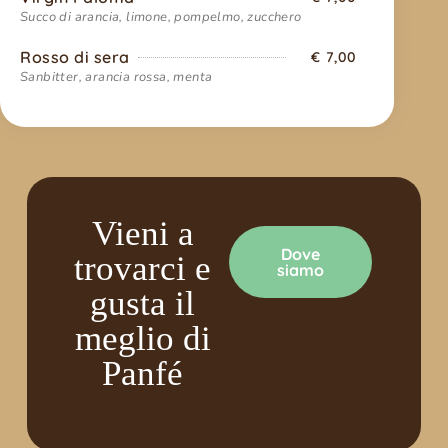
Succo di arancia, limone, pompelmo, zucchero
Rosso di sera
€ 7,00
Sanbitter, arancia rossa, menta
Vieni a
Dove
trovarci
e
siamo
gusta il
meglio di
Panfé