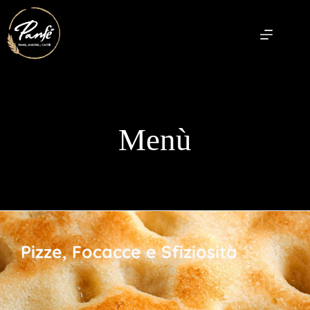
Menù
Pizze, Focacce e Sfiziosità