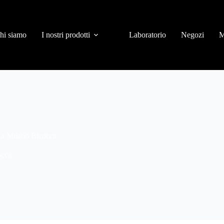
hi siamo
I nostri prodotti
Laboratorio
Negozi
M
a a Milano Bicocca
occa