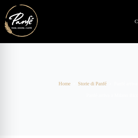
C
Home
Storie di Panfé
Panfé arriv
Panfé arriva a Milano Bic