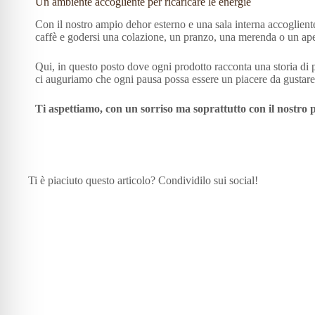
Un ambiente accogliente per ricaricare le energie
Con il nostro ampio dehor esterno e una sala interna accoglient
caffè e godersi una colazione, un pranzo, una merenda o un ape
Qui, in questo posto dove ogni prodotto racconta una storia di 
ci auguriamo che ogni pausa possa essere un piacere da gustare
Ti aspettiamo, con un sorriso ma soprattutto con il nostro
Ti è piaciuto questo articolo? Condividilo sui social!