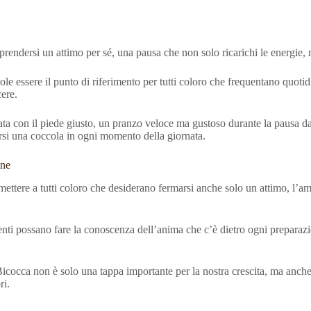
prendersi un attimo per sé, una pausa che non solo ricarichi le energie,
le essere il punto di riferimento per tutti coloro che frequentano quot
ere.
rnata con il piede giusto, un pranzo veloce ma gustoso durante la pausa d
ersi una coccola in ogni momento della giornata.
one
smettere a tutti coloro che desiderano fermarsi anche solo un attimo, l’a
ienti possano fare la conoscenza dell’anima che c’è dietro ogni preparazi
Bicocca non è solo una tappa importante per la nostra crescita, ma anch
ori.